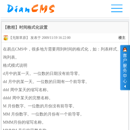
网
产
整
实
服
网
考
互
【教程】时间格式化设置
站
品
站
例
务
站
试
动
【无限草原】 发表于 2009/11/19 16:22:00
楼主
首
中
模
教
报
案
系
交
在易点CMS中，很多地方需要用到时间的格式化，如：列表样式、查
页
心
板
程
价
例
统
流
询列表。
格式模式说明
d月中的某一天。一位数的日期没有前导零。
dd 月中的某一天。一位数的日期有一个前导零。
ddd 周中某天的缩写名称。
dddd 周中某天的完整名称。
M 月份数字。一位数的月份没有前导零。
MM 月份数字。一位数的月份有一个前导零。
MMM月份的缩写名称。